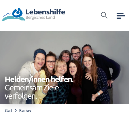
Suche
Helden/innen helfen.
Gemeinsam Ziele
verfolgen.
Start
Karriere