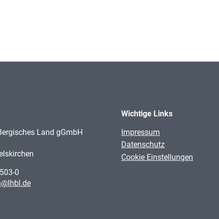
Wichtige Links
Navigation
 Bergisches Land gGmbH
Impressum
überspringen
1
Datenschutz
lskirchen
Cookie Einstellungen
503-0
n@lhbl.de