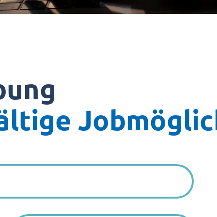
rbung
ältige Jobmögli