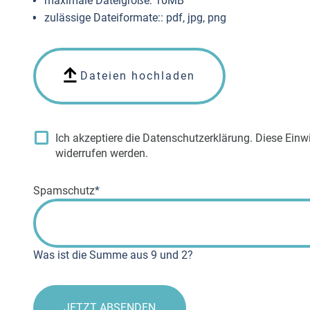
maximale Dateigröße: 10MB
zulässige Dateiformate:: pdf, jpg, png
Dateien hochladen
Ich akzeptiere die Datenschutzerklärung. Diese Einwi
widerrufen werden.
Pflichtfeld
Spamschutz
*
Was ist die Summe aus 9 und 2?
JETZT ABSENDEN